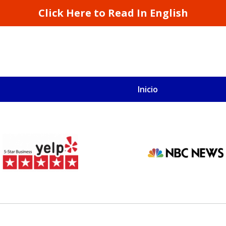
Click Here to Read In English
Inicio
S
San Francisco y California