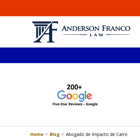
slide
ABOGADO DE LESIONE
1
Millones recuperados en el área de 
to
4
Consulta Gratis
of
4
Home
Blog
Abogado de Impacto de Carro