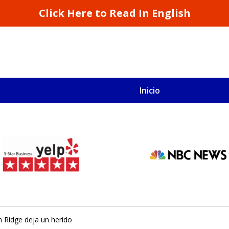
Click Here to Read In English
Inicio
S
San Francisco y California
 Ridge deja un herido