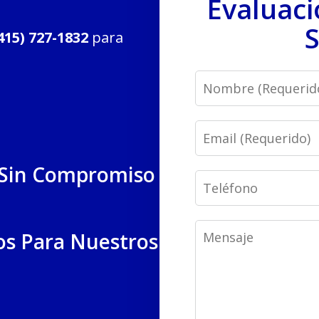
Evaluaci
S
415) 727-1832
para
Name
Email
 Sin Compromiso
Phone
Message
os Para Nuestros