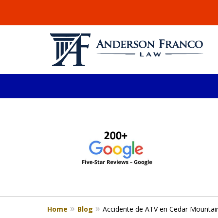
slide
ABOGADO DE LESIONE
1
Millones recuperados en el área de 
to
4
Consulta Gratis
of
4
Home
Blog
Accidente de ATV en Cedar Mountain