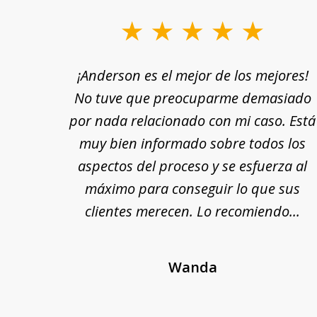
slide
1
rle a
¡Anderson es el mejor de los mejores!
to
yuda
No tuve que preocuparme demasiado
3
n por
por nada relacionado con mi caso. Está
of
 fin,
muy bien informado sobre todos los
18
nte y
aspectos del proceso y se esfuerza al
 Se
máximo para conseguir lo que sus
cada
clientes merecen. Lo recomiendo...
Wanda