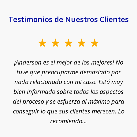
Testimonios de Nuestros Clientes
slide
1
¡Anderson es el mejor de los mejores! No
of
e
tuve que preocuparme demasiado por
18
nada relacionado con mi caso. Está muy
r
ue
bien informado sobre todos los aspectos
del proceso y se esfuerza al máximo para
conseguir lo que sus clientes merecen. Lo
c
recomiendo...