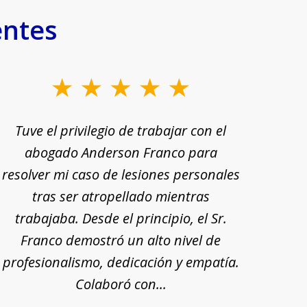
entes
Tuve el privilegio de trabajar con el
Tu
abogado Anderson Franco para
Ande
resolver mi caso de lesiones personales
rec
tras ser atropellado mientras
trabajaba. Desde el principio, el Sr.
pr
Franco demostró un alto nivel de
exp
profesionalismo, dedicación y empatía.
mi
Colaboró con...