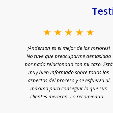
Test
slide
1
rle a
¡Anderson es el mejor de los mejores!
to
yuda
No tuve que preocuparme demasiado
3
n por
por nada relacionado con mi caso. Está
of
 fin,
muy bien informado sobre todos los
18
nte y
aspectos del proceso y se esfuerza al
 Se
máximo para conseguir lo que sus
cada
clientes merecen. Lo recomiendo...