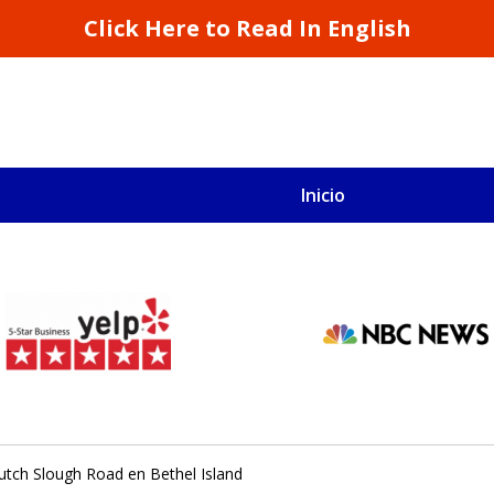
Click Here to Read In English
Inicio
S
San Francisco y California
utch Slough Road en Bethel Island