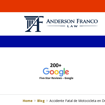
slide
ABOGADO DE LESIONE
1
Millones recuperados en el área de 
to
4
Consulta Gratis
of
4
Home
Blog
Accidente Fatal de Motocicleta en D