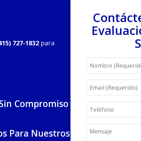
Contáct
Evaluaci
S
415) 727-1832
para
Name
Email
 Sin Compromiso
Phone
Message
os Para Nuestros