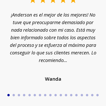
1
¡Anderson es el mejor de los mejores! No
of
e
tuve que preocuparme demasiado por
18
nada relacionado con mi caso. Está muy
r
ue
bien informado sobre todos los aspectos
del proceso y se esfuerza al máximo para
conseguir lo que sus clientes merecen. Lo
c
recomiendo...
Wanda