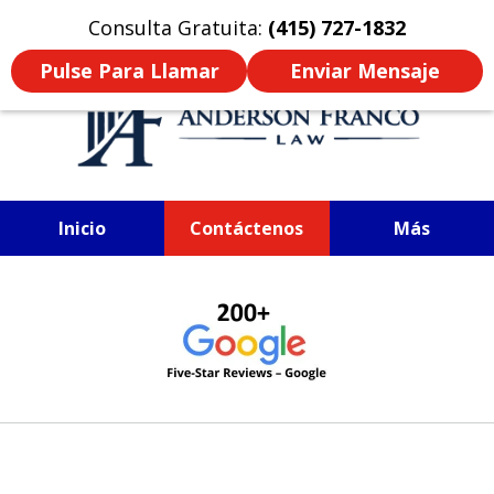
Click Here to Read In English
Consulta Gratuita:
(415) 727-1832
Pulse Para Llamar
Enviar Mensaje
Inicio
Contáctenos
Más
ABOGADO DE LESIONES
slide
1
of
4