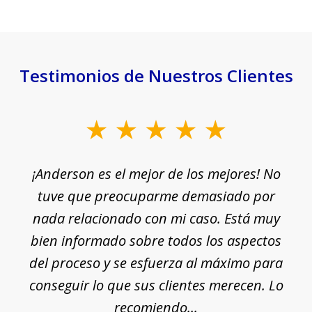
Testimonios de Nuestros Clientes
slide
1
¡Anderson es el mejor de los mejores! No
of
e
tuve que preocuparme demasiado por
18
nada relacionado con mi caso. Está muy
r
ue
bien informado sobre todos los aspectos
del proceso y se esfuerza al máximo para
conseguir lo que sus clientes merecen. Lo
c
recomiendo...