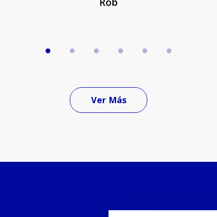
Rob
Ver Más