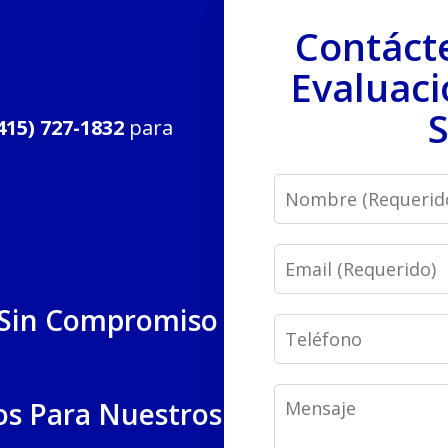
Contáct
Evaluaci
S
415) 727-1832
para
Name
Email
 Sin Compromiso
Phone
Message
os Para Nuestros