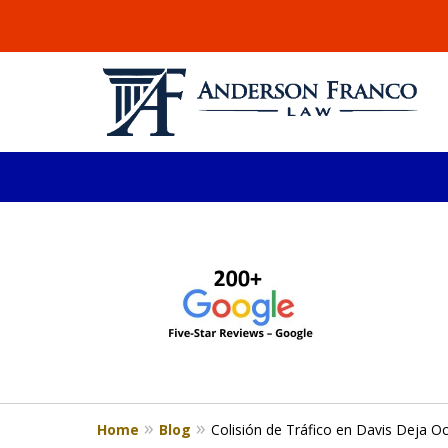
slide
ABOGADO DE LESIONE
1
Millones recuperados en el área de 
to
4
Consulta Gratis
of
4
Home
Blog
Colisión de Tráfico en Davis Deja O