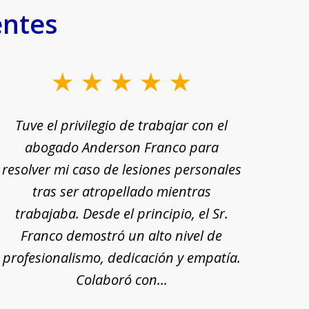
entes
Tuve el privilegio de trabajar con el
Tu
abogado Anderson Franco para
Ande
resolver mi caso de lesiones personales
rec
tras ser atropellado mientras
trabajaba. Desde el principio, el Sr.
pr
Franco demostró un alto nivel de
exp
profesionalismo, dedicación y empatía.
mi
Colaboró con...