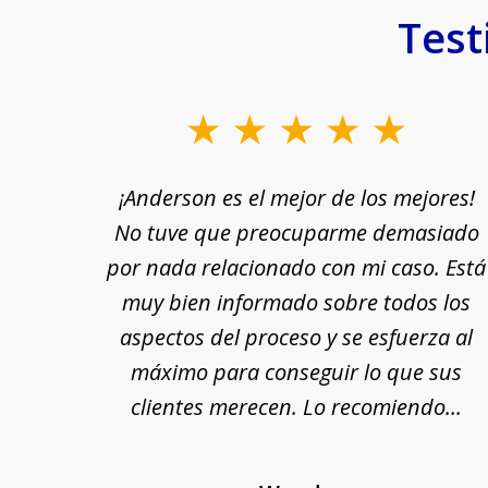
Test
slide
1
rle a
¡Anderson es el mejor de los mejores!
to
yuda
No tuve que preocuparme demasiado
3
n por
por nada relacionado con mi caso. Está
of
 fin,
muy bien informado sobre todos los
18
nte y
aspectos del proceso y se esfuerza al
 Se
máximo para conseguir lo que sus
cada
clientes merecen. Lo recomiendo...