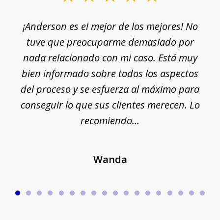
1
¡Anderson es el mejor de los mejores! No
of
e
tuve que preocuparme demasiado por
18
nada relacionado con mi caso. Está muy
r
ue
bien informado sobre todos los aspectos
del proceso y se esfuerza al máximo para
conseguir lo que sus clientes merecen. Lo
c
recomiendo...
Wanda