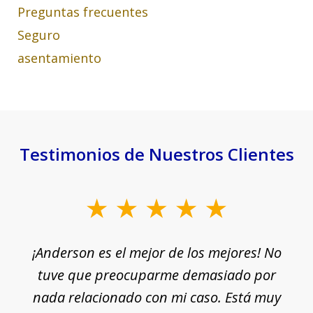
Preguntas frecuentes
Seguro
asentamiento
Testimonios de Nuestros Clientes
slide
1
¡Anderson es el mejor de los mejores! No
of
e
tuve que preocuparme demasiado por
18
nada relacionado con mi caso. Está muy
r