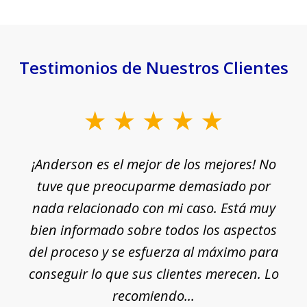
Testimonios de Nuestros Clientes
slide
1
¡Anderson es el mejor de los mejores! No
of
e
tuve que preocuparme demasiado por
18
nada relacionado con mi caso. Está muy
r
ue
bien informado sobre todos los aspectos
del proceso y se esfuerza al máximo para
conseguir lo que sus clientes merecen. Lo
c
recomiendo...