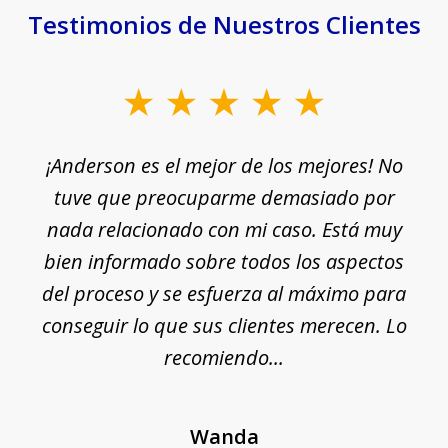
Testimonios de Nuestros Clientes
slide
1
¡Anderson es el mejor de los mejores! No
of
e
tuve que preocuparme demasiado por
18
nada relacionado con mi caso. Está muy
r
ue
bien informado sobre todos los aspectos
del proceso y se esfuerza al máximo para
conseguir lo que sus clientes merecen. Lo
c
recomiendo...
Wanda