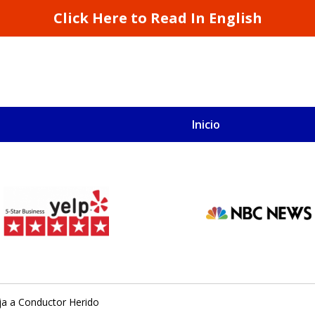
Click Here to Read In English
Inicio
S
San Francisco y California
ja a Conductor Herido