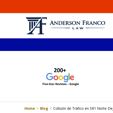
slide
ABOGADO DE LESIONE
1
Millones recuperados en el área de 
to
4
Consulta Gratis
of
4
Home
Blog
Colisión de Tráfico en SR1 Norte De