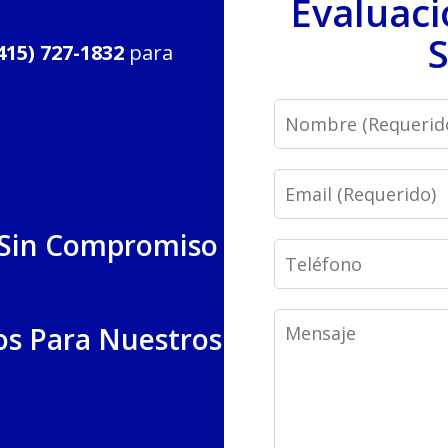
Evaluaci
S
415) 727-1832
para
Name
Email
 Sin Compromiso
Phone
Message
os Para Nuestros