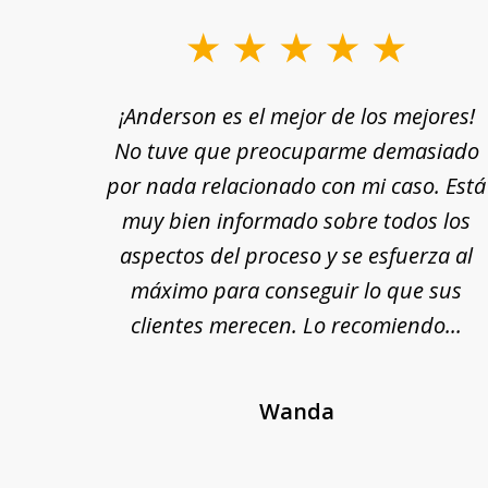
slide
1
rle a
¡Anderson es el mejor de los mejores!
to
yuda
No tuve que preocuparme demasiado
3
n por
por nada relacionado con mi caso. Está
of
 fin,
muy bien informado sobre todos los
18
nte y
aspectos del proceso y se esfuerza al
 Se
máximo para conseguir lo que sus
cada
clientes merecen. Lo recomiendo...
Wanda