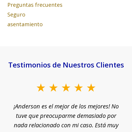
Preguntas frecuentes
Seguro
asentamiento
Testimonios de Nuestros Clientes
slide
1
¡Anderson es el mejor de los mejores! No
of
e
tuve que preocuparme demasiado por
18
nada relacionado con mi caso. Está muy
r