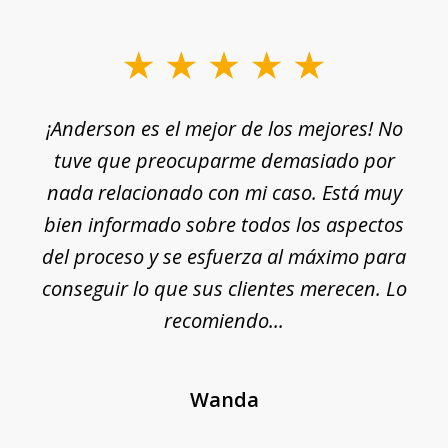
slide
1
¡Anderson es el mejor de los mejores! No
of
e
tuve que preocuparme demasiado por
18
nada relacionado con mi caso. Está muy
r
ue
bien informado sobre todos los aspectos
del proceso y se esfuerza al máximo para
conseguir lo que sus clientes merecen. Lo
c
recomiendo...
Wanda