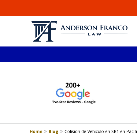
slide
ABOGADO DE LESIONE
1
Millones recuperados en el área de 
to
4
Consulta Gratis
of
4
Home
Blog
Colisión de Vehículo en SR1 en Pacif