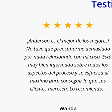
Test
slide
1
rle a
¡Anderson es el mejor de los mejores!
to
yuda
No tuve que preocuparme demasiado
3
n por
por nada relacionado con mi caso. Está
of
 fin,
muy bien informado sobre todos los
18
nte y
aspectos del proceso y se esfuerza al
 Se
máximo para conseguir lo que sus
cada
clientes merecen. Lo recomiendo...
Wanda