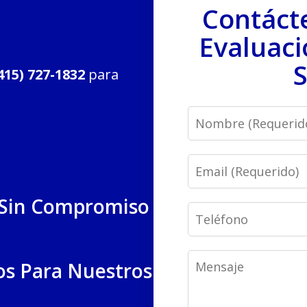
Contáct
Evaluaci
S
415) 727-1832
para
Name
Email
 Sin Compromiso
Phone
Message
os Para Nuestros