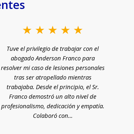
entes
Tuve el privilegio de trabajar con el
Tu
abogado Anderson Franco para
Ande
resolver mi caso de lesiones personales
rec
tras ser atropellado mientras
trabajaba. Desde el principio, el Sr.
pr
Franco demostró un alto nivel de
exp
profesionalismo, dedicación y empatía.
mi
Colaboró con...