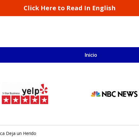
Click Here to Read In English
Inicio
S
San Francisco y California
ica Deja un Herido