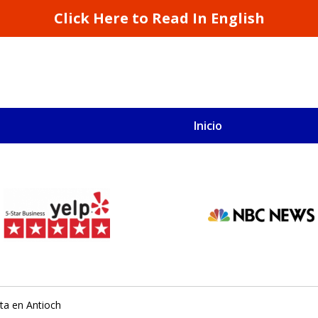
Click Here to Read In English
Inicio
S
San Francisco y California
sta en Antioch