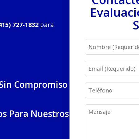
Evaluaci
S
415) 727-1832
para
Name
Email
 Sin Compromiso
Phone
Message
os Para Nuestros