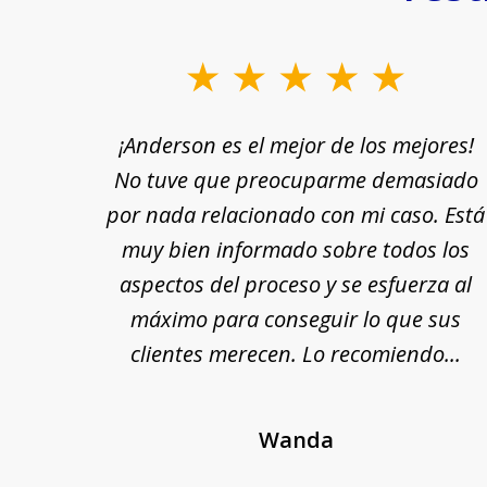
slide
1
rle a
¡Anderson es el mejor de los mejores!
to
yuda
No tuve que preocuparme demasiado
3
n por
por nada relacionado con mi caso. Está
of
 fin,
muy bien informado sobre todos los
18
nte y
aspectos del proceso y se esfuerza al
 Se
máximo para conseguir lo que sus
cada
clientes merecen. Lo recomiendo...
Wanda