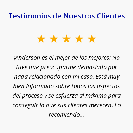
Testimonios de Nuestros Clientes
slide
1
¡Anderson es el mejor de los mejores! No
of
e
tuve que preocuparme demasiado por
18
nada relacionado con mi caso. Está muy
r
ue
bien informado sobre todos los aspectos
del proceso y se esfuerza al máximo para
conseguir lo que sus clientes merecen. Lo
c
recomiendo...