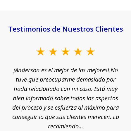
Testimonios de Nuestros Clientes
slide
1
¡Anderson es el mejor de los mejores! No
of
e
tuve que preocuparme demasiado por
18
nada relacionado con mi caso. Está muy
r
ue
bien informado sobre todos los aspectos
del proceso y se esfuerza al máximo para
conseguir lo que sus clientes merecen. Lo
c
recomiendo...