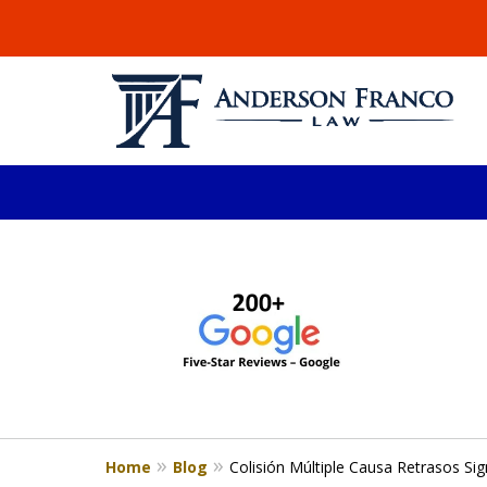
slide
ABOGADO DE LESIONE
1
Millones recuperados en el área de 
to
4
Consulta Gratis
of
4
Home
Blog
Colisión Múltiple Causa Retrasos Sig