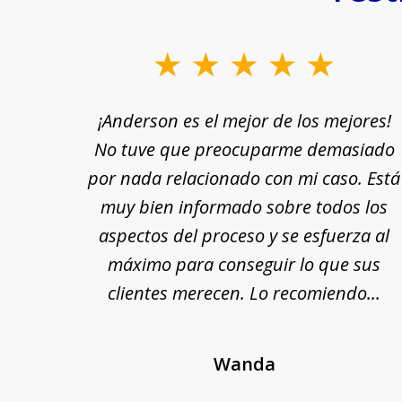
slide
1
rle a
¡Anderson es el mejor de los mejores!
to
yuda
No tuve que preocuparme demasiado
3
n por
por nada relacionado con mi caso. Está
of
 fin,
muy bien informado sobre todos los
18
nte y
aspectos del proceso y se esfuerza al
 Se
máximo para conseguir lo que sus
cada
clientes merecen. Lo recomiendo...
Wanda