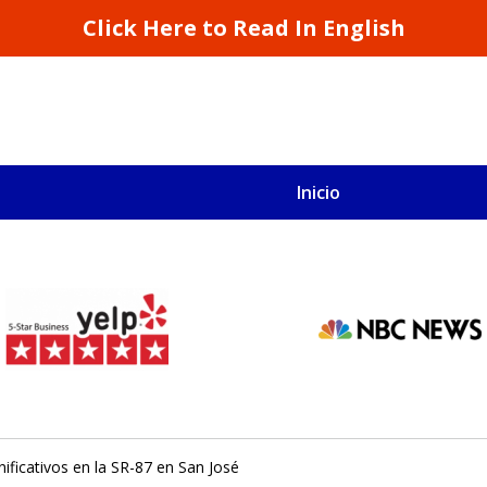
Click Here to Read In English
Inicio
S
San Francisco y California
nificativos en la SR-87 en San José