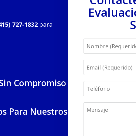
Evaluaci
S
415) 727-1832
para
Name
Email
 Sin Compromiso
Phone
Message
os Para Nuestros