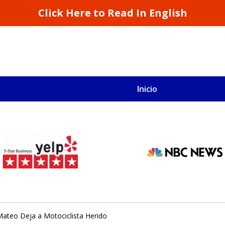
Click Here to Read In English
Inicio
S
San Francisco y California
 Mateo Deja a Motociclista Herido