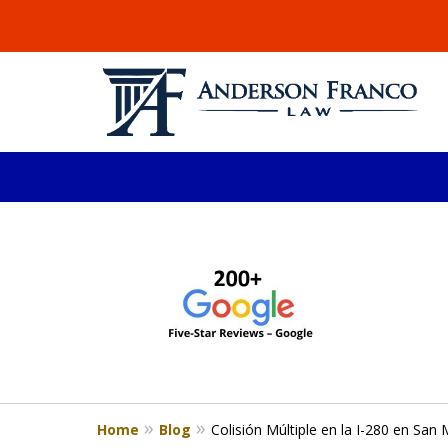
slide
ABOGADO DE LESIONE
1
Millones recuperados en el área de 
to
4
Consulta Gratis
of
4
Home
Blog
Colisión Múltiple en la I-280 en San