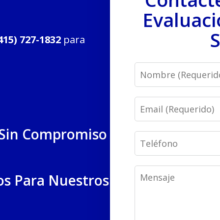
Evaluaci
S
415) 727-1832
para
Name
Email
 Sin Compromiso
Phone
Message
os Para Nuestros