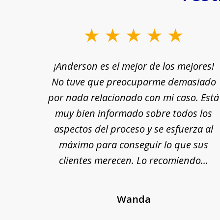
slide
1
rle a
¡Anderson es el mejor de los mejores!
to
yuda
No tuve que preocuparme demasiado
3
n por
por nada relacionado con mi caso. Está
of
 fin,
muy bien informado sobre todos los
18
nte y
aspectos del proceso y se esfuerza al
 Se
máximo para conseguir lo que sus
cada
clientes merecen. Lo recomiendo...
Wanda