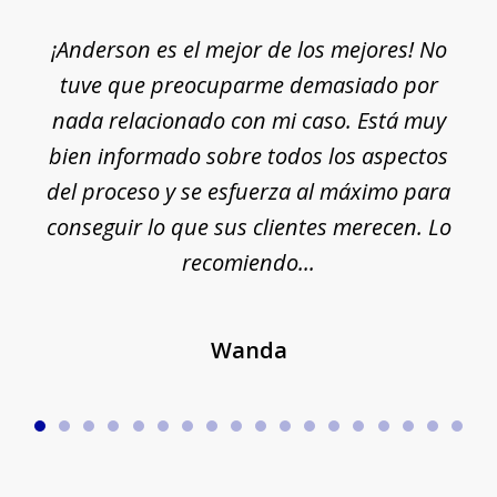
1
¡Anderson es el mejor de los mejores! No
of
e
tuve que preocuparme demasiado por
18
nada relacionado con mi caso. Está muy
r
ue
bien informado sobre todos los aspectos
del proceso y se esfuerza al máximo para
conseguir lo que sus clientes merecen. Lo
c
recomiendo...
Wanda