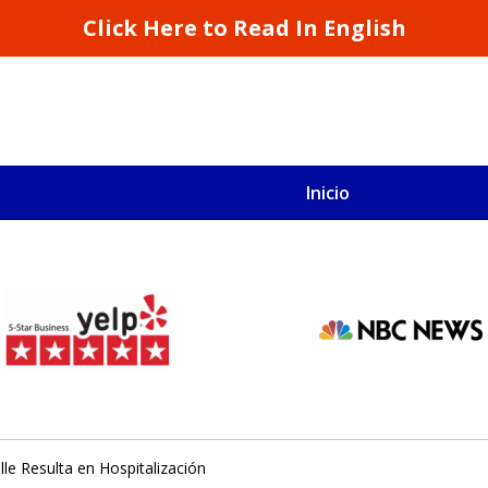
Click Here to Read In English
Inicio
S
San Francisco y California
lle Resulta en Hospitalización