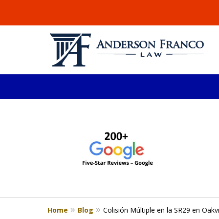
slide
ABOGADO DE LESIONE
1
Millones recuperados en el área de 
to
4
Consulta Gratis
of
4
Home
Blog
Colisión Múltiple en la SR29 en Oakvi