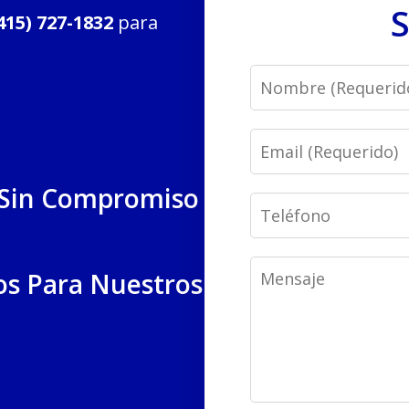
S
415) 727-1832
para
Name
Email
 Sin Compromiso
Phone
Message
os Para Nuestros