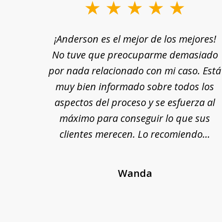
slide
1
rle a
¡Anderson es el mejor de los mejores!
to
yuda
No tuve que preocuparme demasiado
3
n por
por nada relacionado con mi caso. Está
of
 fin,
muy bien informado sobre todos los
18
nte y
aspectos del proceso y se esfuerza al
 Se
máximo para conseguir lo que sus
cada
clientes merecen. Lo recomiendo...
Wanda