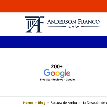
slide
ABOGADO DE LESIONE
1
Millones recuperados en el área de 
to
4
Consulta Gratis
of
4
Home
Blog
Factura de Ambulancia Después de 