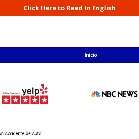
Click Here to Read In English
Inicio
S
San Francisco y California
un Accidente de Auto