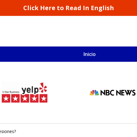
Click Here to Read In English
Inicio
S
San Francisco y California
esiones?