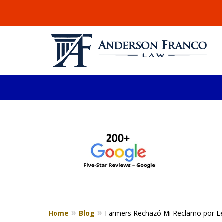
slide
ABOGADO DE LESIONE
1
Millones recuperados en el área de 
to
4
Consulta Gratis
of
4
Home
Blog
Farmers Rechazó Mi Reclamo por L