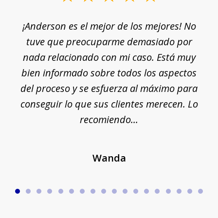
1
¡Anderson es el mejor de los mejores! No
of
e
tuve que preocuparme demasiado por
18
nada relacionado con mi caso. Está muy
r
ue
bien informado sobre todos los aspectos
del proceso y se esfuerza al máximo para
conseguir lo que sus clientes merecen. Lo
c
recomiendo...
Wanda