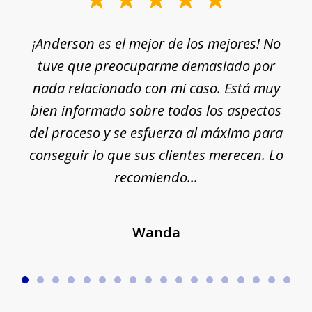
1
¡Anderson es el mejor de los mejores! No
of
e
tuve que preocuparme demasiado por
18
nada relacionado con mi caso. Está muy
r
ue
bien informado sobre todos los aspectos
del proceso y se esfuerza al máximo para
conseguir lo que sus clientes merecen. Lo
c
recomiendo...
Wanda