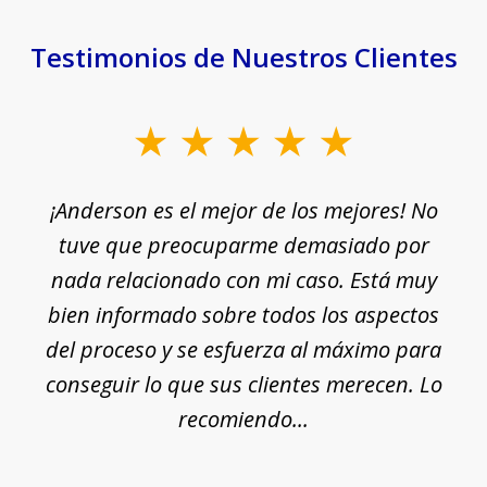
Testimonios de Nuestros Clientes
slide
1
¡Anderson es el mejor de los mejores! No
of
e
tuve que preocuparme demasiado por
18
nada relacionado con mi caso. Está muy
r
ue
bien informado sobre todos los aspectos
del proceso y se esfuerza al máximo para
conseguir lo que sus clientes merecen. Lo
c
recomiendo...