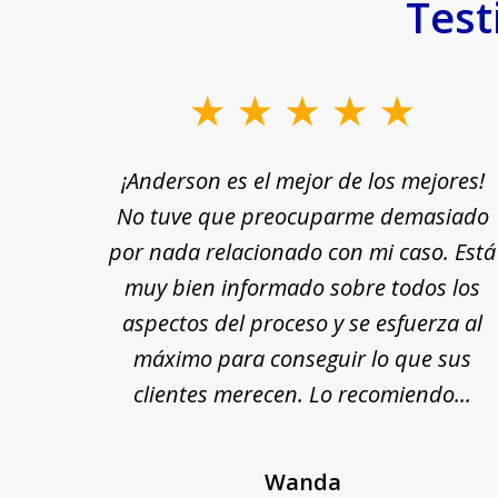
Test
slide
1
rle a
¡Anderson es el mejor de los mejores!
to
yuda
No tuve que preocuparme demasiado
3
n por
por nada relacionado con mi caso. Está
of
 fin,
muy bien informado sobre todos los
18
nte y
aspectos del proceso y se esfuerza al
 Se
máximo para conseguir lo que sus
cada
clientes merecen. Lo recomiendo...
Wanda