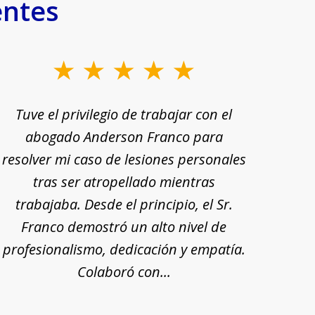
entes
Tuve el privilegio de trabajar con el
Tu
abogado Anderson Franco para
Ande
resolver mi caso de lesiones personales
rec
tras ser atropellado mientras
trabajaba. Desde el principio, el Sr.
pr
Franco demostró un alto nivel de
exp
profesionalismo, dedicación y empatía.
mi
Colaboró con...