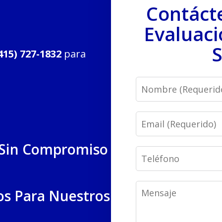
Contáct
Evaluaci
S
415) 727-1832
para
Name
Email
 Sin Compromiso
Phone
Message
os Para Nuestros