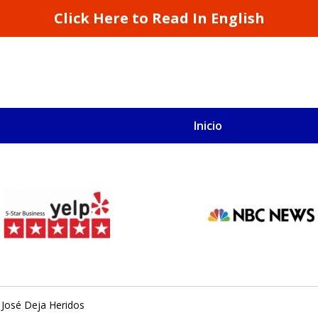
Click Here to Read In English
Inicio
S
San Francisco y California
n José Deja Heridos