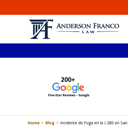
slide
ABOGADO DE LESIONE
1
Millones recuperados en el área de 
to
4
Consulta Gratis
of
4
Home
Blog
Incidente de Fuga en la I-280 en Sa