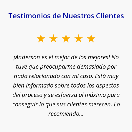
Testimonios de Nuestros Clientes
slide
1
¡Anderson es el mejor de los mejores! No
of
e
tuve que preocuparme demasiado por
18
nada relacionado con mi caso. Está muy
r
ue
bien informado sobre todos los aspectos
del proceso y se esfuerza al máximo para
conseguir lo que sus clientes merecen. Lo
c
recomiendo...