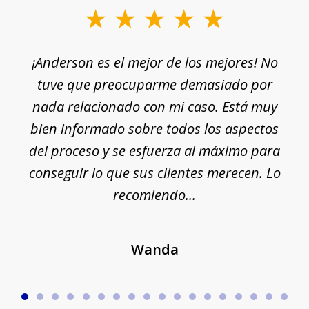
slide
1
¡Anderson es el mejor de los mejores! No
of
e
tuve que preocuparme demasiado por
18
nada relacionado con mi caso. Está muy
r
ue
bien informado sobre todos los aspectos
del proceso y se esfuerza al máximo para
conseguir lo que sus clientes merecen. Lo
c
recomiendo...
Wanda