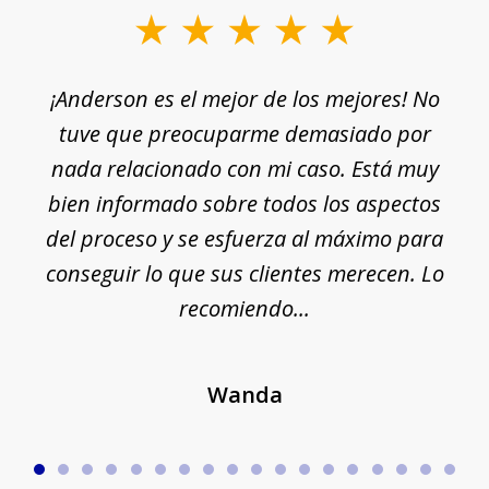
slide
1
¡Anderson es el mejor de los mejores! No
of
e
tuve que preocuparme demasiado por
18
nada relacionado con mi caso. Está muy
r
ue
bien informado sobre todos los aspectos
del proceso y se esfuerza al máximo para
conseguir lo que sus clientes merecen. Lo
c
recomiendo...
Wanda