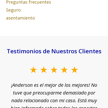
Preguntas frecuentes
Seguro
asentamiento
Testimonios de Nuestros Clientes
slide
1
¡Anderson es el mejor de los mejores! No
of
e
tuve que preocuparme demasiado por
18
nada relacionado con mi caso. Está muy
r