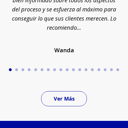
ue
bien informado sobre todos los aspectos
del proceso y se esfuerza al máximo para
conseguir lo que sus clientes merecen. Lo
c
recomiendo...
Wanda
Ver Más