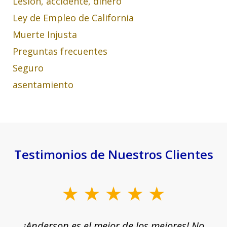
Lesión, accidente, dinero
Ley de Empleo de California
Muerte Injusta
Preguntas frecuentes
Seguro
asentamiento
Testimonios de Nuestros Clientes
slide
1
¡Anderson es el mejor de los mejores! No
of