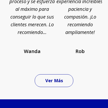
proceso y se esfuerza
experiencia increíbles,
d
al máximo para
paciencia y
conseguir lo que sus
compasión. ¡Lo
d
clientes merecen. Lo
recomiendo
recomiendo...
ampliamente!
Wanda
Rob
Ver Más