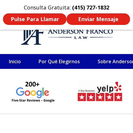
Click Here to Read In English
Consulta Gratuita:
(415) 727-1832
Pulse Para Llamar
Enviar Mensaje
Inicio
Por Qué Elegirnos
Sobre Anderso
ABOGADO DE LESIONES