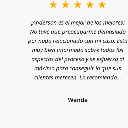
slide
1
rle a
¡Anderson es el mejor de los mejores!
to
yuda
No tuve que preocuparme demasiado
3
n por
por nada relacionado con mi caso. Está
of
 fin,
muy bien informado sobre todos los
18
nte y
aspectos del proceso y se esfuerza al
 Se
máximo para conseguir lo que sus
cada
clientes merecen. Lo recomiendo...
Wanda