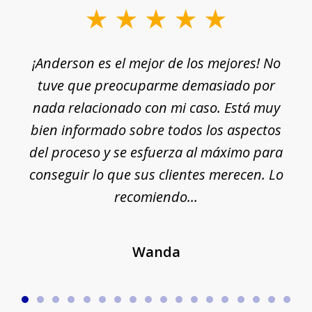
slide
1
¡Anderson es el mejor de los mejores! No
of
e
tuve que preocuparme demasiado por
18
nada relacionado con mi caso. Está muy
r
ue
bien informado sobre todos los aspectos
del proceso y se esfuerza al máximo para
conseguir lo que sus clientes merecen. Lo
c
recomiendo...
Wanda