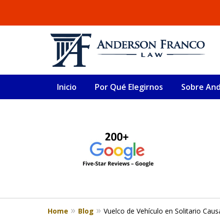
Inicio
Por Qué Elegirnos
Sobre And
slide
ABOGADO DE LESIONE
1
Millones recuperados en el área de 
to
4
Consulta Gratis
of
4
Home
Blog
Vuelco de Vehículo en Solitario Cau