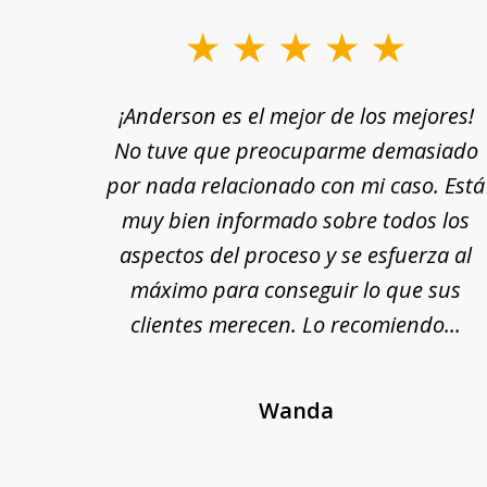
slide
1
rle a
¡Anderson es el mejor de los mejores!
to
yuda
No tuve que preocuparme demasiado
3
n por
por nada relacionado con mi caso. Está
of
 fin,
muy bien informado sobre todos los
18
nte y
aspectos del proceso y se esfuerza al
 Se
máximo para conseguir lo que sus
cada
clientes merecen. Lo recomiendo...
Wanda