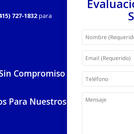
Evaluaci
S
415) 727-1832
para
Name
Email
 Sin Compromiso
Phone
Message
os Para Nuestros