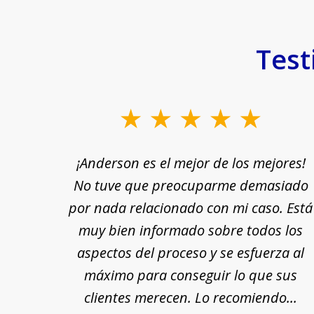
Test
slide
1
rle a
¡Anderson es el mejor de los mejores!
to
yuda
No tuve que preocuparme demasiado
3
n por
por nada relacionado con mi caso. Está
of
 fin,
muy bien informado sobre todos los
18
nte y
aspectos del proceso y se esfuerza al
 Se
máximo para conseguir lo que sus
cada
clientes merecen. Lo recomiendo...