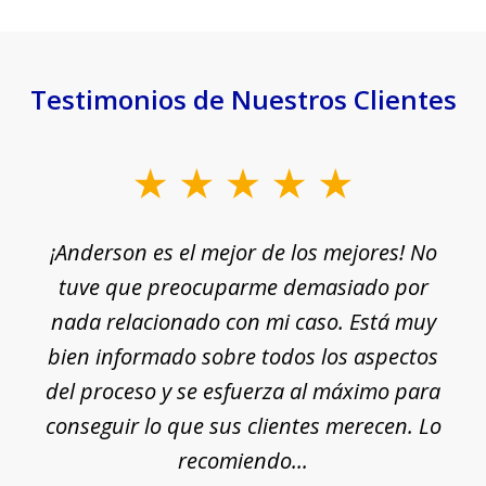
Testimonios de Nuestros Clientes
slide
1
¡Anderson es el mejor de los mejores! No
of
e
tuve que preocuparme demasiado por
18
nada relacionado con mi caso. Está muy
r
ue
bien informado sobre todos los aspectos
del proceso y se esfuerza al máximo para
conseguir lo que sus clientes merecen. Lo
c
recomiendo...