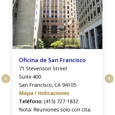
of
3
Oficina de San Francisco
71 Stevenson Street
Suite 400
San Francisco
,
CA
94105
prev
nex
Mapa / Indicaciones
Teléfono:
(415) 727-1832
Nota: Reuniones solo con cita.