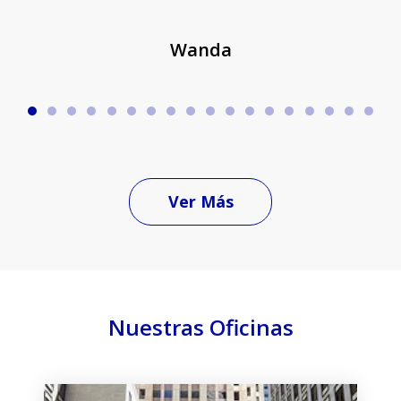
Wanda
Ver Más
Nuestras Oficinas
slide
1