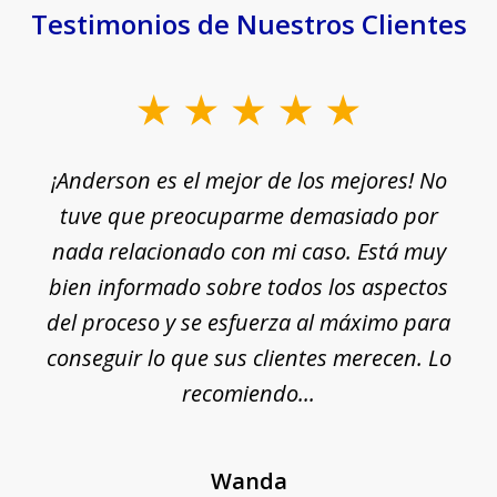
Testimonios de Nuestros Clientes
slide
1
¡Anderson es el mejor de los mejores! No
of
e
tuve que preocuparme demasiado por
18
nada relacionado con mi caso. Está muy
r
ue
bien informado sobre todos los aspectos
del proceso y se esfuerza al máximo para
conseguir lo que sus clientes merecen. Lo
c
recomiendo...
Wanda