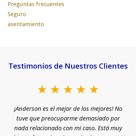
Preguntas frecuentes
Seguro
asentamiento
Testimonios de Nuestros Clientes
slide
1
¡Anderson es el mejor de los mejores! No
of
e
tuve que preocuparme demasiado por
18
nada relacionado con mi caso. Está muy
r